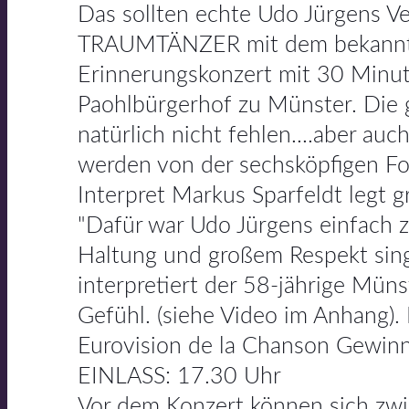
Das sollten echte Udo Jürgens Ve
TRAUMTÄNZER mit dem bekannten 
Erinnerungskonzert mit 30 Minute
Paohlbürgerhof zu Münster. Die
natürlich nicht fehlen....aber au
werden von der sechsköpfigen 
Interpret Markus Sparfeldt legt g
"Dafür war Udo Jürgens einfach z
Haltung und großem Respekt sing
interpretiert der 58-jährige Mün
Gefühl. (siehe Video im Anhang
Eurovision de la Chanson Gewinn
EINLASS: 17.30 Uhr
Vor dem Konzert können sich zw