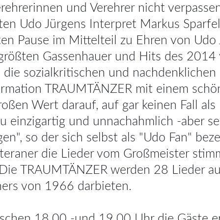
rehrerinnen und Verehrer nicht verpassen!
Udo Jürgens Interpret Markus Sparfeld
n Pause im Mittelteil zu Ehren von Udo J
 größten Gassenhauer und Hits des 2014
ch die sozialkritischen und nachdenklichen
Formation TRAUMTÄNZER mit einem schön
roßen Wert darauf, auf gar keinen Fall al
u einzigartig und unnachahmlich -aber se
en", so der sich selbst als "Udo Fan" be
steraner die Lieder vom Großmeister stimm
). Die TRAUMTÄNZER werden 28 Lieder au
ers von 1966 darbieten.
ischen 18.00 -und 19.00 Uhr die Gäste